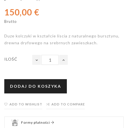
150,00 €
Brutto
Duze kolczyki w kształcie liscia
z naturalnego bursztynu,
drewna dryfowego na srebrnych zawieszkach.
ILOŚĆ
DODAJ DO KOSZYKA
ADD TO WISHLIST
ADD TO COMPARE
Formy płatności