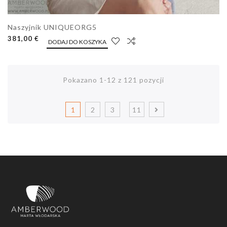
Naszyjnik UNIQUEORG5
381,00 €
DODAJ DO KOSZYKA
Pokazano 1-12 z 121 pozycji
1
2
3
11