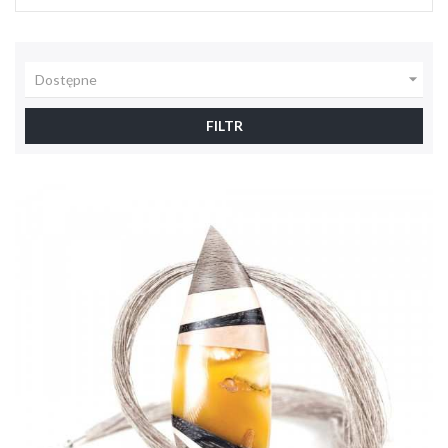

Dostępne
FILTR