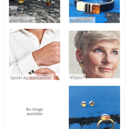
Pierścionki
Bransolety
Spinki do mankietów
Klipsy