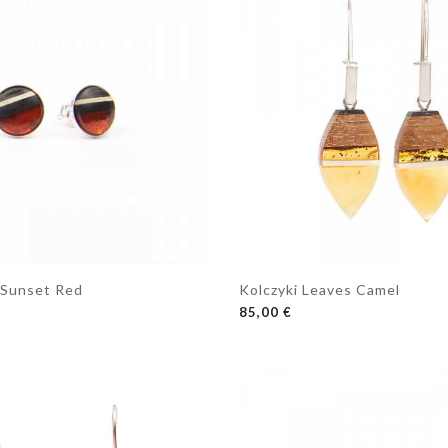
i Sunset Red
Kolczyki Leaves Camel
OSZYKA
DODAJ DO KOSZYKA
85,00 €