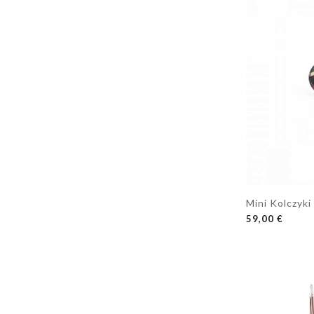
Mini Kolczyk
DODAJ DO K
59,00 €