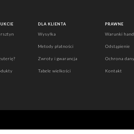
DUKCIE
DLA KLIENTA
PRAWNE
ursztyn
Wysyłka
Warunki hand
Metody płatności
Odstąpienie
żuterię?
Zwroty i gwarancja
Ochrona dan
odukty
Tabele wielkości
Kontakt