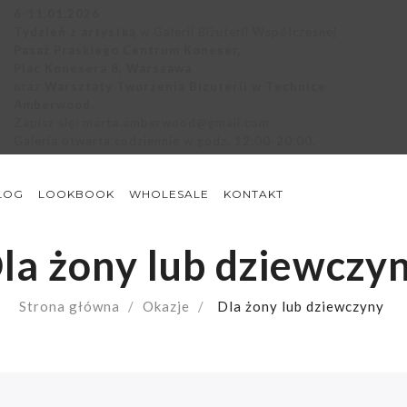
6-11.01.2026
Tydzień z artystką
w Galerii Biżuterii Współczesnej
Pasaż Praskiego Centrum Koneser,
Plac Konesera 8, Warszawa
oraz
Warsztaty Tworzenia Bizuterii w Technice
Amberwood
.
Zapisz się:
marta.amberwood@gmail.com
Galeria otwarta codziennie w godz. 12:00-20:00.
LOG
LOOKBOOK
WHOLESALE
KONTAKT
la żony lub dziewczy
Strona główna
Okazje
Dla żony lub dziewczyny