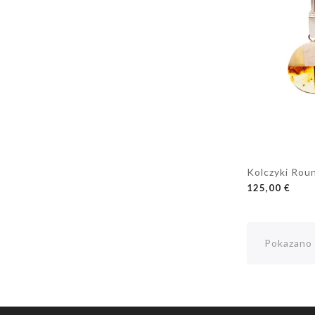
Kolczyki Rou
DODAJ DO K
125,00 €
Pokazano 