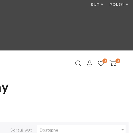
EUR
POLSKI
0
0
ny

Sortuj wg:
Dostępne