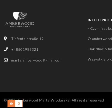
INFO O PRO
- Czym jest b
Tiefentalstraße 19
O amberwood
-Jak dbać o bi
+48501983321
Wszystkie pr
marta.amberwood@gmail.com
© 2020 Amberwood Marta Włodarska. All rights reserved
0