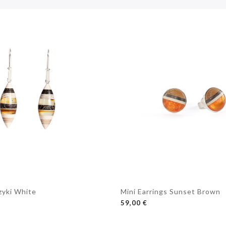
yki White
Mini Earrings Sunset Brown
OSZYKA
DODAJ DO KOSZYKA
59,00 €