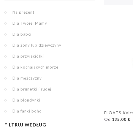
Na prezent
Dla Twojej Mamy
Dla babci
Dla żony lub dziewczyny
Dla przyjaciółki
Dla kochających morze
Dla mężczyzny
Dla brunetki i rudej
Dla blondynki
Dla fanki boho
FLOATS Kolcz
DODAJ DO K
Od
135,00 €
FILTRUJ WEDŁUG