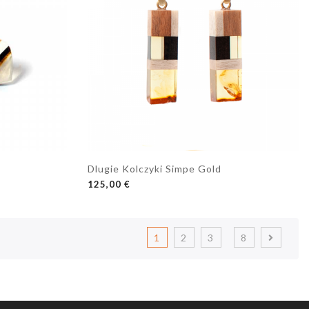
Dlugie Kolczyki Simpe Gold
DODAJ DO KOSZYKA
125,00 €
1
2
3
8