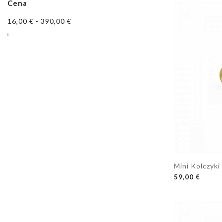
Cena
16,00 € - 390,00 €
Mini Kolczyki
DODAJ DO K
59,00 €