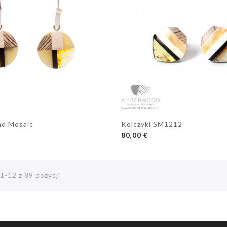
nd Mosaic
Kolczyki SM1212
OSZYKA
DODAJ DO KOSZYKA
80,00 €
1-12 z 89 pozycji