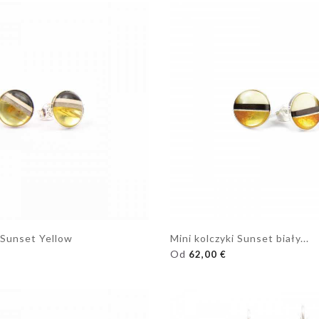
 Sunset Yellow
Mini kolczyki Sunset biały...
OSZYKA
DODAJ DO KOSZYKA
Od
62,00 €