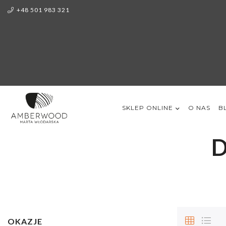
+48 501 983 321
SKLEP ONLINE
O NAS
B
D
OKAZJE