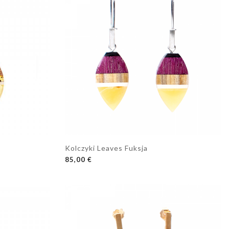
Kolczyki Leaves Fuksja
DODAJ DO KOSZYKA
85,00 €