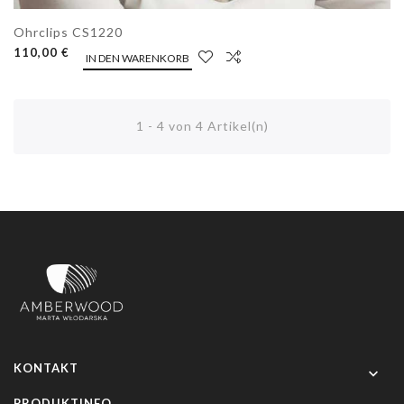
Ohrclips CS1220
110,00 €
IN DEN WARENKORB
1 - 4 von 4 Artikel(n)
KONTAKT

PRODUKTINFO