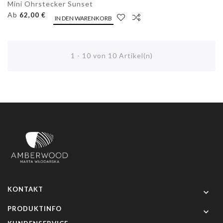
Mini Ohrstecker Sunset
Ab
62,00 €
IN DEN WARENKORB
1 - 10 von 10 Artikel(n)
KONTAKT

PRODUKTINFO
